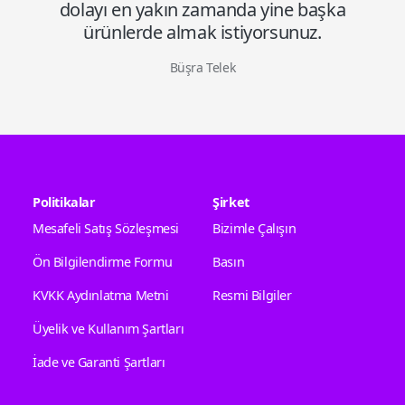
dolayı en yakın zamanda yine başka
ürünlerde almak istiyorsunuz.
Büşra Telek
Politikalar
Şirket
Mesafeli Satış Sözleşmesi
Bizimle Çalışın
Ön Bilgilendirme Formu
Basın
KVKK Aydınlatma Metni
Resmi Bilgiler
Üyelik ve Kullanım Şartları
İade ve Garanti Şartları