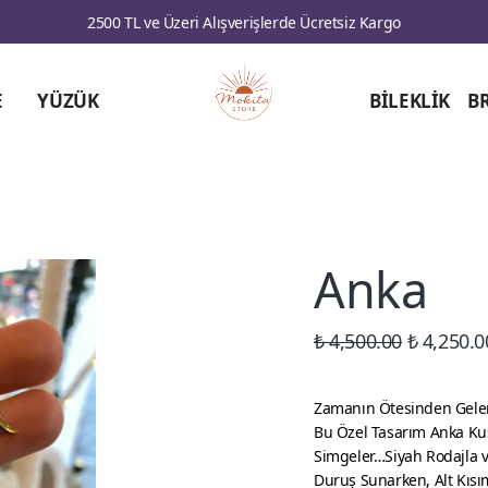
2500 TL ve Üzeri Alışverişlerde Ücretsiz Kargo
E
YÜZÜK
BİLEKLİK
B
Anka
₺ 4,500.00
₺ 4,250.0
Zamanın Ötesinden Gele
Bu Özel Tasarım Anka Ku
Simgeler…Siyah Rodajla v
Duruş Sunarken, Alt Kısı