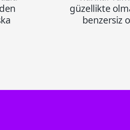
nden
güzellikte olm
şka
benzersiz o