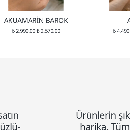
AKUAMARİN BAROK
₺ 2,990.00
₺ 2,570.00
₺ 4,490
satın
Ürünlerin şıklı
yüzlü-
harika. Tüm