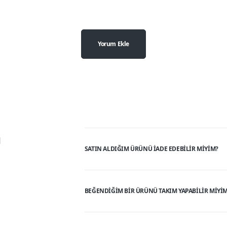
Yorum Ekle
n
SATIN ALDIĞIM ÜRÜNÜ IADE EDEBILIR MIYIM?
BEĞENDIĞIM BIR ÜRÜNÜ TAKIM YAPABILIR MIYI