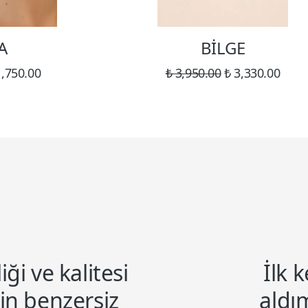
A
BİLGE
1,750.00
₺ 3,950.00
₺ 3,330.00
liği ve kalitesi
İlk 
in benzersiz
aldım