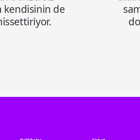
n kendisinin de
sam
ssettiriyor.
do