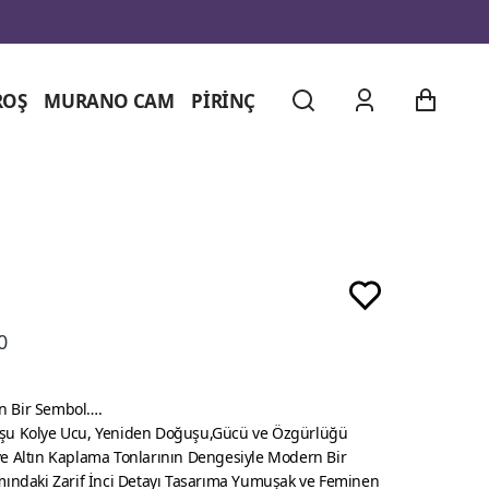
ROŞ
MURANO CAM
PİRİNÇ
0
n Bir Sembol….
şu Kolye Ucu, Yeniden Doğuşu,Gücü ve Özgürlüğü
e Altın Kaplama Tonlarının Dengesiyle Modern Bir
mındaki Zarif İnci Detayı Tasarıma Yumuşak ve Feminen