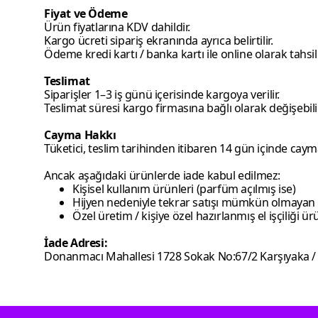
Fiyat ve Ödeme
Ürün fiyatlarına KDV dahildir.
Kargo ücreti sipariş ekranında ayrıca belirtilir.
Ödeme kredi kartı / banka kartı ile online olarak tahsil e
Teslimat
Siparişler 1–3 iş günü içerisinde kargoya verilir.
Teslimat süresi kargo firmasına bağlı olarak değişebilir
Cayma Hakkı
Tüketici, teslim tarihinden itibaren 14 gün içinde caym
Ancak aşağıdaki ürünlerde iade kabul edilmez:
Kişisel kullanım ürünleri (parfüm açılmış ise)
Hijyen nedeniyle tekrar satışı mümkün olmayan
Özel üretim / kişiye özel hazırlanmış el işçiliği ür
İade Adresi:
Donanmacı Mahallesi 1728 Sokak No:67/2 Karşıyaka / 