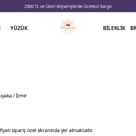
2500 TL ve Üzeri Alışverişlerde Ücretsiz Kargo
E
YÜZÜK
BİLEKLİK
B
yaka / İzmir
fiyatı sipariş özet ekranında yer almaktadır.