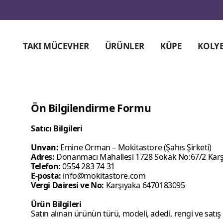
TAKI MÜCEVHER
ÜRÜNLER
KÜPE
KOLY
Ön Bilgilendirme Formu
Satıcı Bilgileri
Unvan:
Emine Orman – Mokitastore (Şahıs Şirketi)
Adres:
Donanmacı Mahallesi 1728 Sokak No:67/2 Karşı
Telefon:
0554 283 74 31
E-posta:
info@mokitastore.com
Vergi Dairesi ve No:
Karşıyaka 6470183095
Ürün Bilgileri
Satın alınan ürünün türü, modeli, adedi, rengi ve satış 