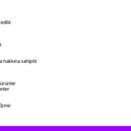
dilir.
.
a hakkına sahiptir.
 ürünler
ünler
İzmir