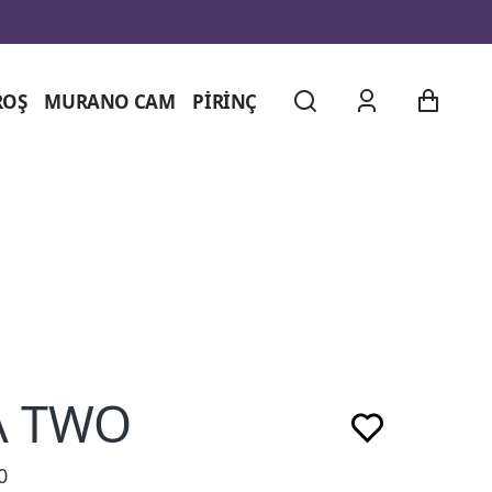
ROŞ
MURANO CAM
PİRİNÇ
A TWO
0