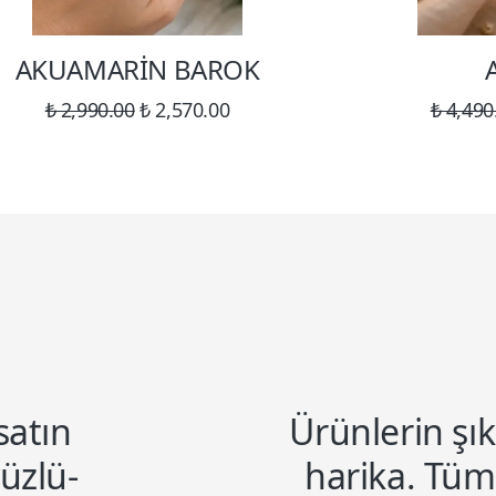
AKUAMARİN BAROK
₺ 2,990.00
₺ 2,570.00
₺ 4,490
satın
Ürünlerin şıklı
yüzlü-
harika. Tüm