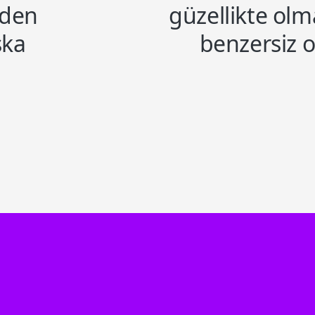
nden
güzellikte olm
şka
benzersiz o