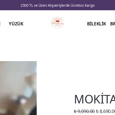
2500 TL ve Üzeri Alışverişlerde Ücretsiz Kargo
E
YÜZÜK
BİLEKLİK
B
MOKİT
₺ 9,090.00
₺ 8,690.0