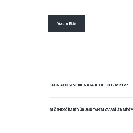
Yorum Ekle
n
SATIN ALDIĞIM ÜRÜNÜ IADE EDEBILIR MIYIM?
BEĞENDIĞIM BIR ÜRÜNÜ TAKIM YAPABILIR MIYI