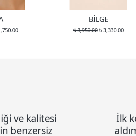
A
BİLGE
1,750.00
₺ 3,950.00
₺ 3,330.00
liği ve kalitesi
İlk 
in benzersiz
aldım