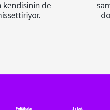
n kendisinin de
sam
ssettiriyor.
do
Politikalar
Şirket