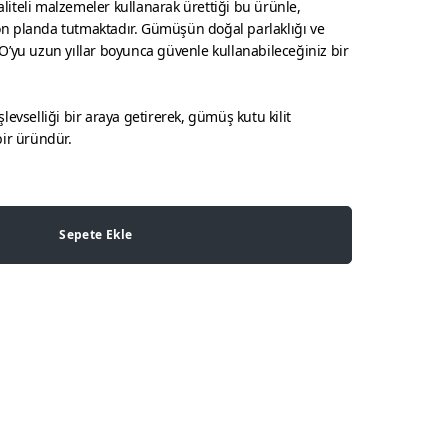
iteli malzemeler kullanarak ürettiği bu ürünle,
n planda tutmaktadır. Gümüşün doğal parlaklığı ve
O’yu uzun yıllar boyunca güvenle kullanabileceğiniz bir
levselliği bir araya getirerek, gümüş kutu kilit
bir üründür.
Sepete Ekle